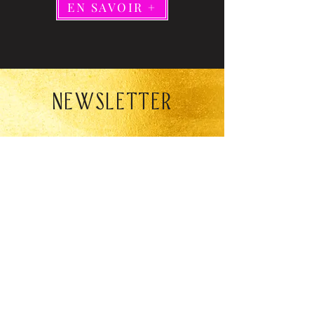
EN SAVOIR +
Newsletter
E-mail
*
S'ABONNER
Je veux m’abonner à la 
liste de diffusion.