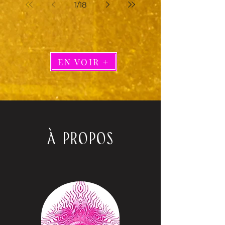
1
/
18
EN VOIR +
À PROPOS