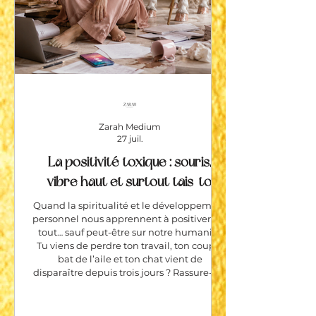
Zarah Medium
27 juil.
La positivité toxique : souris,
vibre haut et surtout tais-toi
Quand la spiritualité et le développement
personnel nous apprennent à positiver sur
tout… sauf peut-être sur notre humanité
Tu viens de perdre ton travail, ton couple
bat de l’aile et ton chat vient de
disparaître depuis trois jours ? Rassure-toi.
Quelqu’un va bientôt apparaître avec un
sourire lumineux pour t’expliquer que :«
Tout arrive pour une raison. » Voilà. Ton