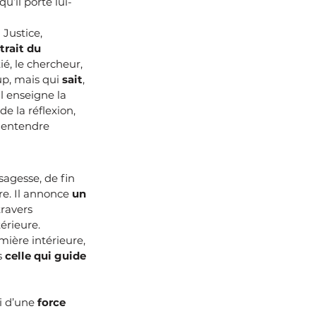
qu’il porte lui-
 Justice, 
trait du 
nitié, le chercheur, 
p, mais qui 
sait
, 
Il enseigne la 
de la réflexion, 
 entendre 
 sagesse, de fin 
re. Il annonce 
un 
travers 
térieure.
mière intérieure, 
 
celle qui guide 
i d’une 
force 