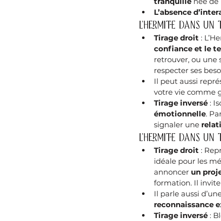
tranquille
 née de 
L’absence d’inter
L’Hermite dans un 
Tirage droit
 : L’H
confiance et le 
retrouver, ou une s
respecter ses bes
Il peut aussi repré
votre vie comme 
Tirage inversé
 : I
émotionnelle
. Pa
signaler une 
relat
L’Hermite dans un 
Tirage droit
 : Rep
idéale pour les mé
annoncer 
un proj
formation. Il invite
Il parle aussi d’u
reconnaissance e
Tirage inversé
 : 