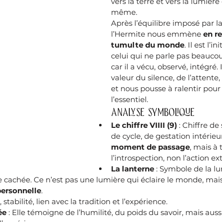
vers la terre et vers la lumière 
même.
Après l’équilibre imposé par la
l’Hermite nous emmène 
en re
tumulte du monde
. Il est l’i
celui qui ne parle pas beaucou
car il a vécu, observé, intégré. 
valeur du silence, de l’attente, 
et nous pousse à ralentir pour
l’essentiel.
Analyse symbolique
Le chiffre VIIII (9)
 : Chiffre de
de cycle, de gestation intérieu
moment de passage
, mais à 
l’introspection, non l’action ex
La lanterne
 : Symbole de la lu
 cachée. Ce n’est pas une lumière qui éclaire le monde, mais
personnelle
.
, stabilité, lien avec la tradition et l’expérience.
ée
 : Elle témoigne de l’humilité, du poids du savoir, mais auss