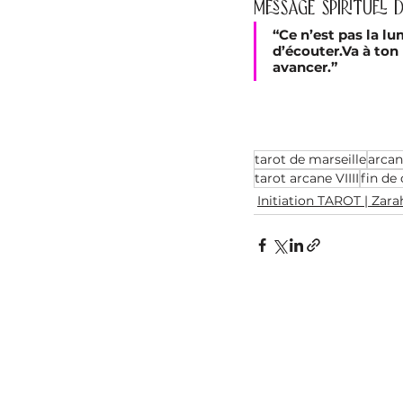
Message spirituel d
“Ce n’est pas la lu
d’écouter.Va à ton 
avancer.”
tarot de marseille
arcan
tarot arcane VIIII
fin de
Initiation TAROT | Zar