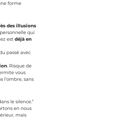
une forme 
ès des illusions 
 personnelle qui 
ez est 
déjà en 
 du passé avec 
ion
. Risque de 
ermite vous 
ns l’ombre, sans 
ans le silence.”
ortons en nous 
érieur, mais 