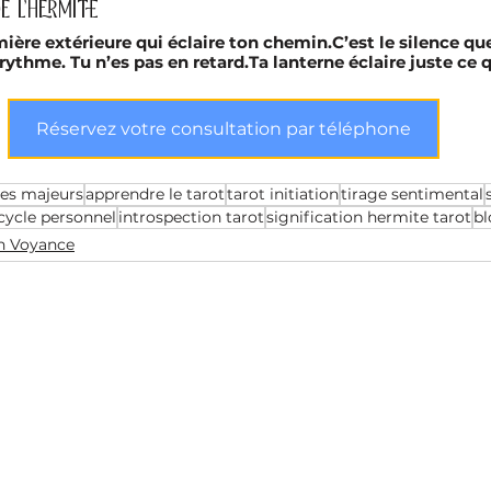
e L’Hermite
mière extérieure qui éclaire ton chemin.C’est le silence qu
rythme. Tu n’es pas en retard.Ta lanterne éclaire juste ce q
Réservez votre consultation par téléphone
es majeurs
apprendre le tarot
tarot initiation
tirage sentimental
 cycle personnel
introspection tarot
signification hermite tarot
b
ah Voyance