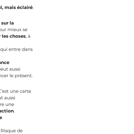
l, mais éclairé
.
sur la 
our mieux se 
r les choses
, à 
, qui entre dans 
ance 
peut aussi 
ncer le présent.
C’est une carte 
t aussi 
re une 
 action
.
e 
. Risque de 