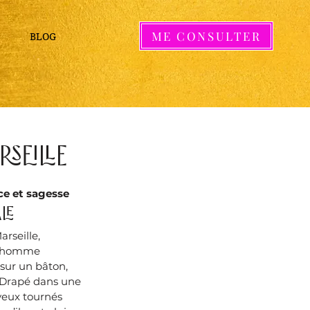
ME CONSULTER
BLOG
rseille
ce et sagesse
le
rseille, 
l homme 
ur un bâton, 
 Drapé dans une 
 yeux tournés 