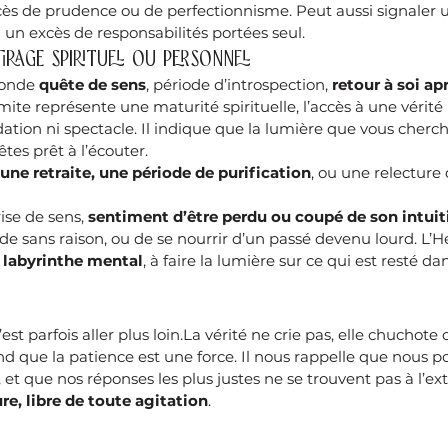
cès de prudence ou de perfectionnisme. Peut aussi signaler 
 un excès de responsabilités portées seul.
tirage spirituel ou personnel
fonde 
quête de sens
, période d’introspection, 
retour à soi apr
rmite représente une maturité spirituelle, l’accès à une vérité
dation ni spectacle. Il indique que la lumière que vous cherch
êtes prêt à l’écouter.
une retraite, une période de purification
, ou une relecture
rise de sens, 
sentiment d’être perdu ou coupé de son intuit
 sans raison, ou de se nourrir d’un passé devenu lourd. L’H
u labyrinthe mental
, à faire la lumière sur ce qui est resté da
st parfois aller plus loin.La vérité ne crie pas, elle chuchote d
 que la patience est une force. Il nous rappelle que nous p
et que nos réponses les plus justes ne se trouvent pas à l’ext
re, libre de toute agitation
.