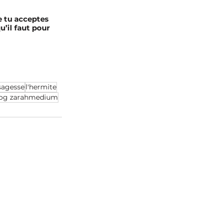
e tu acceptes 
u’il faut pour 
sagesse
l'hermite
log zarahmedium