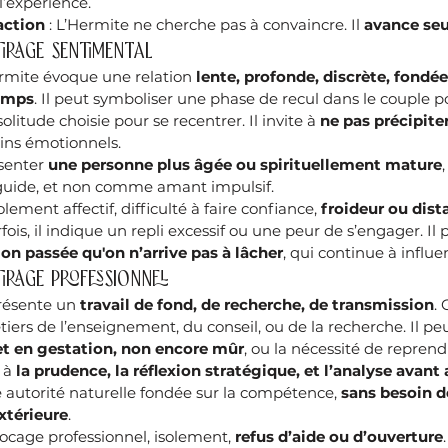
l’expérience.
action
 : L’Hermite ne cherche pas à convaincre. Il 
avance seu
tirage sentimental
ermite évoque une relation 
lente, profonde, discrète, fondée 
temps
. Il peut symboliser une phase de recul dans le couple p
olitude choisie pour se recentrer. Il invite à 
ne pas précipite
oins émotionnels.
senter 
une personne plus âgée ou spirituellement mature
guide, et non comme amant impulsif.
solement affectif, difficulté à faire confiance, 
froideur ou dist
rfois, il indique un repli excessif ou une peur de s’engager. Il 
ion passée qu'on n’arrive pas à lâcher
, qui continue à influe
tirage professionnel
résente un 
travail de fond, de recherche, de transmission
. 
tiers de l’enseignement, du conseil, ou de la recherche. Il peu
et en gestation, non encore mûr
, ou la nécessité de reprend
 à 
la prudence, la réflexion stratégique, et l’analyse avant
ne autorité naturelle fondée sur la compétence, 
sans besoin d
xtérieure
.
Blocage professionnel, isolement, 
refus d’aide ou d’ouverture