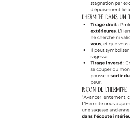
stagnation par ex
d’épuisement lié à
L’Hermite dans un 
Tirage droit
 : Pro
extérieures
. L’He
ne cherche ni vali
vous
, et que vous 
Il peut symboliser 
sagesse.
Tirage inversé
 : C
se couper du monde
pousse à 
sortir d
peur.
Leçon de l’Hermite
“Avancer lentement, c’e
L’Hermite nous apprend
une sagesse ancienne, 
dans l’écoute intérieu