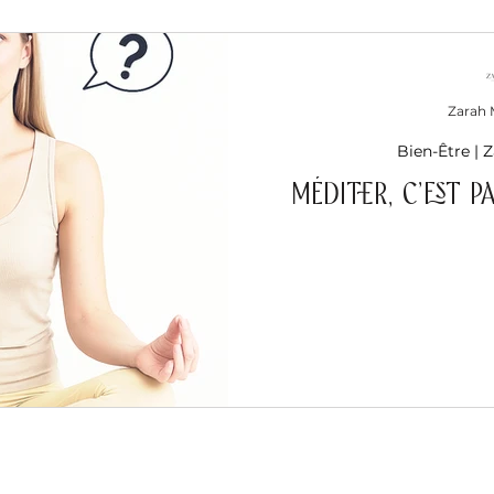
e
Amour et Relations l Zarah Voyance
Zarah
Bien-Être | 
Méditer, c’est p