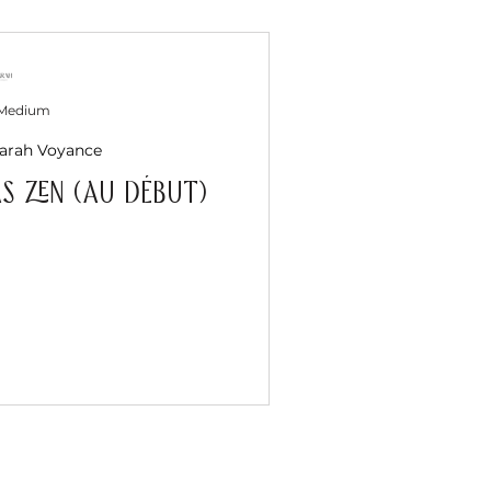
 Medium
Zarah Voyance
as zen (au début)