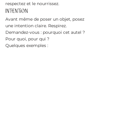
respectez et le nourrissez.
Intention
Avant même de poser un objet, posez 
une intention claire. Respirez. 
Demandez-vous : pourquoi cet autel ? 
Pour quoi, pour qui ?
Quelques exemples :
"Je crée ce lieu pour retrouver la 
paix chaque jour."
"Je souhaite manifester plus de joie, 
de clarté, d’abondance."
L’intention donne une vibration à tout 
l’espace.
Activation
L’activation est un petit rituel 
symbolique. Elle peut être très simple :
Allumer une bougie
Poser les mains sur l’autel et 
visualiser de la lumière
Faire vibrer un bol tibétain ou 