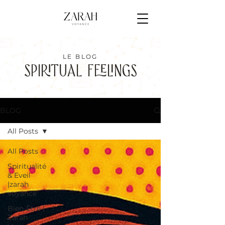
LE BLOG
SPIRITUAL FEELINGS
BLOG
All Posts
All Posts
Spiritualité
& Eveil
|zarah
voyance
Bien-Être |
Zarah