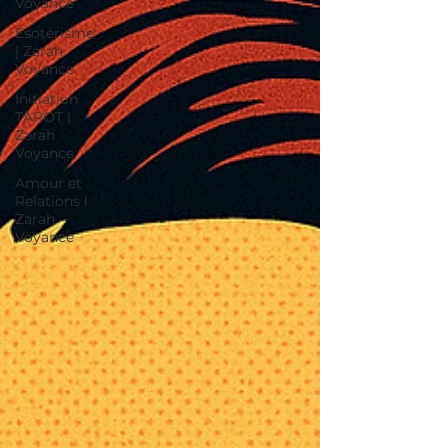
Voyance
Esotérisme
| Zarah
Voyance
Initiation
TAROT |
Zarah
Voyance
Amour et
Relations l
Zarah
Voyance